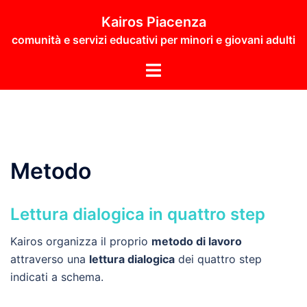
Vai
Kairos Piacenza
al
comunità e servizi educativi per minori e giovani adulti
contenuto
Mostra/Nascondi
menu
Metodo
Lettura dialogica in quattro step
Kairos organizza il proprio
metodo di lavoro
attraverso una
lettura dialogica
dei quattro step
indicati a schema.